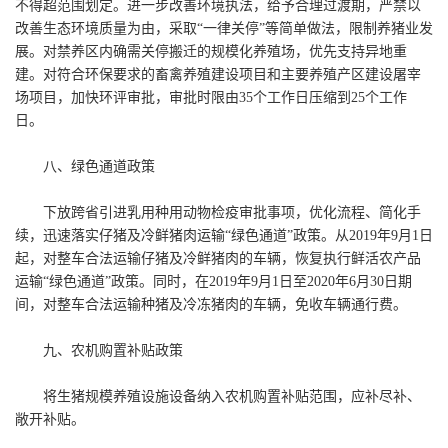
不得超范围划定。进一步改善环境执法，给予合理过渡期，严禁以
改善生态环境质量为由，采取“一律关停”等简单做法，限制养猪业发
展。对禁养区内确需关停搬迁的规模化养殖场，优先支持异地重
建。对符合环保要求的畜禽养殖建设项目和主要养殖产区建设屠宰
场项目，加快环评审批，审批时限由35个工作日压缩到25个工作
日。
八、绿色通道政策
下放跨省引进乳用种用动物检疫审批事项，优化流程、简化手
续，迅速落实仔猪及冷鲜猪肉运输“绿色通道”政策。从2019年9月1日
起，对整车合法运输仔猪及冷鲜猪肉的车辆，恢复执行鲜活农产品
运输“绿色通道”政策。同时，在2019年9月1日至2020年6月30日期
间，对整车合法运输种猪及冷冻猪肉的车辆，免收车辆通行费。
九、农机购置补贴政策
将生猪规模养殖设施设备纳入农机购置补贴范围，应补尽补、
敞开补贴。