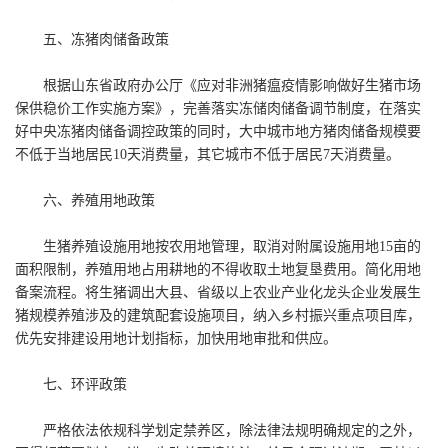
五、冻猪肉储备政策
根据山东省政府办公厅《应对非洲猪瘟疫情影响做好生猪市场
保供稳价工作实施方案》，完善落实冻储肉储备调节制度，在落实
好中央冻猪肉储备调控政策的同时，大中城市地方猪肉储备规模要
不低于当地居民10天消费量，其它城市不低于居民7天消费量。
六、养殖用地政策
生猪养殖设施用地按农用地管理，取消对附属设施用地15亩的
面积限制，养殖用地占用耕地的不得收取土地复垦费用。简化用地
备案流程。将生猪调出大县、省级以上农业产业化龙头企业发展生
猪规模养殖涉及的建筑配套设施项目，纳入乡村振兴重点项目库，
优先安排建设用地计划指标，加快用地审批和供应。
七、环评政策
严格依法依规科学划定禁养区，除法律法规明确规定的之外，